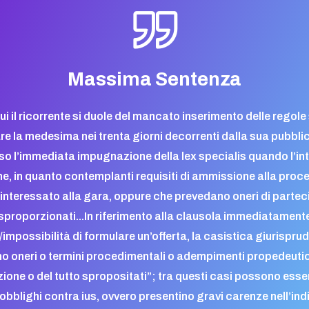
Massima Sentenza
 cui il ricorrente si duole del mancato inserimento delle regol
e la medesima nei trenta giorni decorrenti dalla sua pubbli
 l’immediata impugnazione della lex specialis quando l’int
e, in quanto contemplanti requisiti di ammissione alla proced
l’interessato alla gara, oppure che prevedano oneri di part
 sproporzionati.
..
In riferimento alla clausola immediatament
/impossibilità di formulare un’offerta, la casistica giurispru
 oneri o termini procedimentali o adempimenti propedeutici
ione o del tutto spropositati”; tra questi casi possono esse
bblighi contra ius, ovvero presentino gravi carenze nell’indi