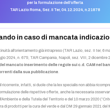
per la formulazione dell’offerta
TAR Lazio Roma, Sez. II Ter, 04.12.2024, n.21878
ndo in caso di mancata indicazio
inuità all’orientamento già intrapreso (TAR Lazio, sez. II ter, 
aggio 2024, n. 675; TAR Campania, Napoli, sez. VIII, 2 dicembre 
ole del mancato inserimento delle regole sui c.d. CAM nel 
orrenti dalla sua pubblicazione
.
il ricorrente, infatti, si duole che la lex specialis non abbia ricompr
ormulazione delle rispettive offerte, anche la necessaria osservanz
’Ambiente e della Tutela del Territorio e del 10 marzo 2020 (“Criteri
ura di prodotti per la cura del verde e dal DM 29 gennaio 2021 del M