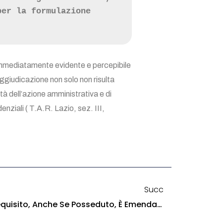
er la formulazione 
.
à immediatamente evidente e percepibile
ggiudicazione non solo non risulta
tà dell’azione amministrativa e di
ziali ( T.A.R. Lazio, sez. III,
Succ
L’indicazione Errata Di Un Requisito, Anche Se Posseduto, È Emendabile Con Il Soccorso Istruttorio?