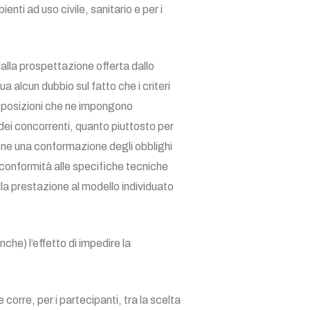
ienti ad uso civile, sanitario e per i
alla prospettazione offerta dallo
a alcun dubbio sul fatto che i criteri
isposizioni che ne impongono
 dei concorrenti, quanto piuttosto per
pone una conformazione degli obblighi
n conformità alle specifiche tecniche
ella prestazione al modello individuato
nche) l’effetto di impedire la
corre, per i partecipanti, tra la scelta