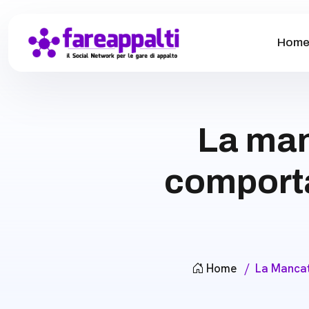
Hom
La man
comport
Home
La Mancat