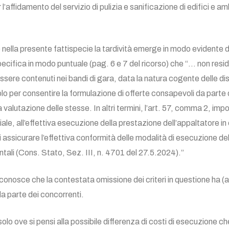
 l’affidamento del servizio di pulizia e sanificazione di edifici e amb
nella presente fattispecie la tardività emerge in modo evidente d
ecifica in modo puntuale (pag. 6 e 7 del ricorso) che “… non residu
ssere contenuti nei bandi di gara, data la natura cogente delle d
solo per consentire la formulazione di offerte consapevoli da parte
 valutazione delle stesse. In altri termini, l’art. 57, comma 2, im
iale, all’effettiva esecuzione della prestazione dell’appaltatore i
e di assicurare l’effettiva conformità delle modalità di esecuzione d
ali (Cons. Stato, Sez. III, n. 4701 del 27.5.2024).”
 riconosce che la contestata omissione dei criteri in questione ha (a
a parte dei concorrenti.
lo ove si pensi alla possibile differenza di costi di esecuzione che 