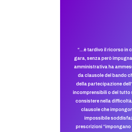
“…
è tardivo il ricorso in
gara, senza però impugnar
amministrativa ha ammesso
da clausole del bando ch
della partecipazione del
incomprensibili o del tutto
consistere nella difficoltà
clausole che impongono
impossibile soddisfaz
prescrizioni “impongano o