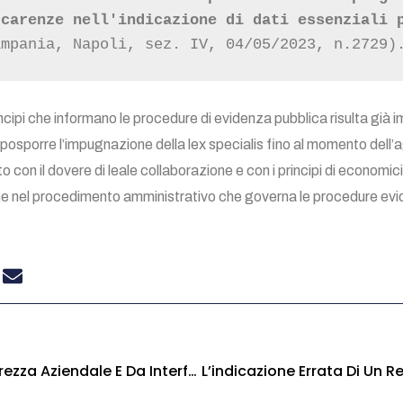
carenze nell'indicazione di dati essenziali p
ampania, Napoli, sez. IV, 04/05/2023, n.2729)
rincipi che informano le procedure di evidenza pubblica risulta gi
posporre l’impugnazione della lex specialis fino al momento dell’a
 con il dovere di leale collaborazione e con i principi di economici
 nel procedimento amministrativo che governa le procedure eviden
Quali Sono Le Differenze Tra Oneri Di Sicurezza Aziendale E Da Interferenza?