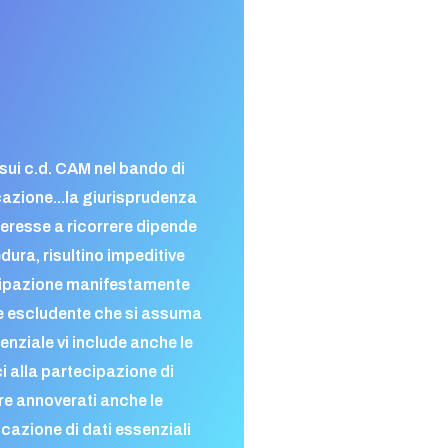
e sui c.d. CAM nel bando di
cazione..
.l
a giurisprudenza
eresse a ricorrere dipende
ura, risultino impeditive
ecipazione manifestamente
e escludente che si assuma
denziale vi include anche le
 alla partecipazione di
re annoverati anche le
cazione di dati essenziali