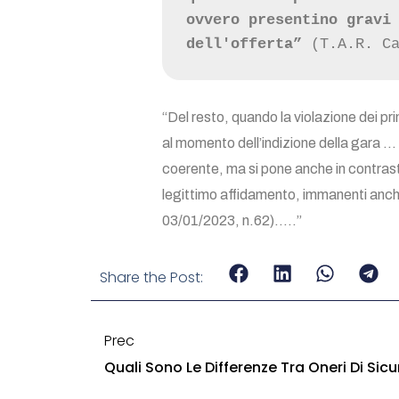
ovvero presentino gravi 
dell'offerta”
 (T.A.R. C
“Del resto, quando la violazione dei p
al momento dell’indizione della gara … 
coerente, ma si pone anche in contrasto
legittimo affidamento, immanenti anche
03/01/2023, n.62)…..”
Share the Post:
Prec