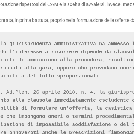
lavorazione rispettosi dei CAM e la scelta di avvalersi, invece, mez
tata, in prima battuta, proprio nella formulazione delle offerte 
 l
a giurisprudenza amministrativa ha ammesso l
do l'interesse a ricorrere dipende da clausol
isiti di ammissione alla procedura, risultino
ressato alla gara, oppure che prevedano oneri
nsibili o del tutto sproporzionati.
, Ad.Plen. 26 aprile 2018, n. 4, la giurispru
nto alla clausola immediatamente escludente c
bilità di formulare un'offerta, la casistica 
e che impongono oneri o termini procedimental
ipazione di impossibile soddisfazione o del t
re annoverati anche le prescrizioni “impongan