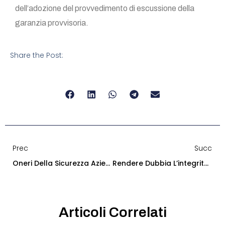
dell’adozione del provvedimento di escussione della
garanzia provvisoria.
Share the Post:
Prec
Succ
Oneri Della Sicurezza Aziendale Indicati Pari A Zero. Non Possono Costituire Motivo Di Esclusione
Rendere Dubbia L’integrità O L’affidabilità Del Concorrente
Articoli Correlati