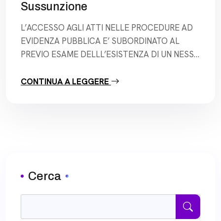
Sussunzione
L’ACCESSO AGLI ATTI NELLE PROCEDURE AD
EVIDENZA PUBBLICA E’ SUBORDINATO AL
PREVIO ESAME DELLL’ESISTENZA DI UN NESSO
DI STRUMENTALITA’ DELLA DOCUMENTAZIONE
RICHIESTA ED A UN GIUDIZIO DI SUSSUNZIONE
CONTINUA A LEGGERE
SUGLI ATTI DI CUI SI CHIEDE L’OSTENSIONE.
TAR Lazio Roma, Sez. II, 27.09.2021, n. 9918 “…È
evidente che l’interesse legittimante l’accesso
della ricorrente è costituito dalla cura […]
Cerca