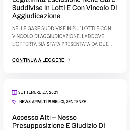
Suddivise In Lotti E Con Vincolo Di
Aggiudicazione
NELLE GARE SUDDIVISE IN PIU’ LOTTI E CON
VINCOLO DI AGGIUDICAZIONE, LADDOVE
L’OFFERTA SIA STATA PRESENTATA DA DUE
OPERATORI ECONOMICI FORMALMENTE
DIVERSI PER DUE DISTINTI LOTTI, L’OFFERTA
CONTINUA A LEGGERE
IMPUTABILE AD UN UNICO CENTRO
DECISIONALE DEVE ESSERE CONSIDERATA
COMUNQUE UNICA, IN QUANTO IMPUTABILE
AD UN “SOLO OFFERENTE” SOSTANZIALE.
SETTEMBRE 27, 2021
Cons. St., Sez. V, 27.09.2021, n. 6481 “…Vale
NEWS APPALTI PUBBLICI
,
SENTENZE
osservare, […]
Accesso Atti – Nesso
Presupposizione E Giudizio Di