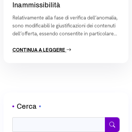
Inammissibilità
Relativamente alla fase di verifica dell’anomalia,
sono modificabili le giustificazioni dei contenuti
dell’offerta, essendo consentite in particolare
anche compensazioni tra voci di costo
sottostimate e sovrastimate, “purché l’offerta
CONTINUA A LEGGERE
non sia sostanzialmente modificata o stravolta
nei suoi elementi essenziali, fra i quali rientra
anche la voce relativa al costo del lavoro per il
personale impiegato nell’esecuzione […]
Cerca